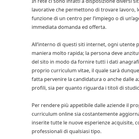
In rete ci sono infatti a disposizione diversi s
lavorative che permettono di trovare lavoro, l
funzione di un centro per l’impiego o di un’age
immediata domanda ed offerta.
All’interno di questi siti internet, ogni utente
maniera molto rapida; la persona deve anzitut
del sito in modo da fornire tutti i dati anagrafi
proprio curriculum vitae, il quale sarà dunque 
fatta pervenire la candidatura o anche dalle a
profili, sia per quanto riguarda i titoli di stud
Per rendere più appetibile dalle aziende il pro
curriculum online sia costantemente aggior
inserite tutte le nuove esperienze acquisite, co
professionali di qualsiasi tipo.