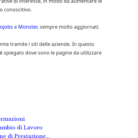
ative di interesse, in modo da aumentare le
io conoscitivo.
fojobs
e
Monster
, sempre molto aggiornati.
nte tramite i siti delle aziende. In questo
i è spiegato dove sono le pagine da utilizzare
formazioni
ambio di Lavoro
e di Prestazione…