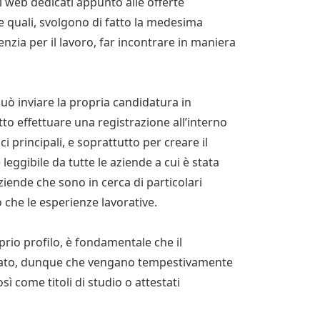
iti web dedicati appunto alle offerte
e quali, svolgono di fatto la medesima
nzia per il lavoro, far incontrare in maniera
 può inviare la propria candidatura in
to effettuare una registrazione all’interno
ci principali, e soprattutto per creare il
leggibile da tutte le aziende a cui è stata
ziende che sono in cerca di particolari
io che le esperienze lavorative.
prio profilo, è fondamentale che il
nato, dunque che vengano tempestivamente
sì come titoli di studio o attestati