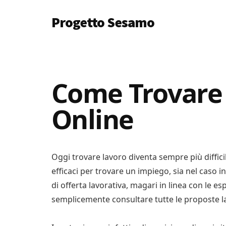
Additional
Skip
Skip
Progetto Sesamo
to
to
menu
main
primary
Apriamo
content
sidebar
le
Porte
a
Come Trovare
Soldi
Online
e
Lavoro
Oggi trovare lavoro diventa sempre più diffici
efficaci per trovare un impiego, sia nel caso in
di offerta lavorativa, magari in linea con le e
semplicemente consultare tutte le proposte lav