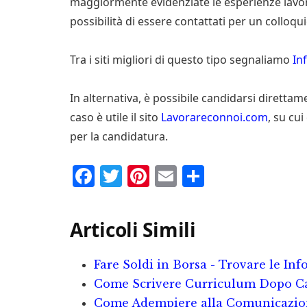
maggiormente evidenziate le esperienze lavor
possibilità di essere contattati per un colloqu
Tra i siti migliori di questo tipo segnaliamo
In
In alternativa, è possibile candidarsi direttame
caso è utile il sito
Lavorareconnoi.com
, su cu
per la candidatura.
F
T
P
E
C
a
w
i
m
o
c
it
n
ai
n
Articoli Simili
e
te
te
l
d
b
r
r
iv
Fare Soldi in Borsa - Trovare le In
o
e
i
Come Scrivere Curriculum Dopo C
Come Adempiere alla Comunicazion