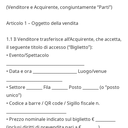
(Venditore e Acquirente, congiuntamente “Parti”)
Articolo 1 – Oggetto della vendita
1.1 Il Venditore trasferisce all’Acquirente, che accetta,
il seguente titolo di accesso (“Biglietto”):
• Evento/Spettacolo
_______________________________________
• Data e ora ______________________ Luogo/venue
____________________________
• Settore ________ Fila ________ Posto ________ (o “posto
unico”)
• Codice a barre / QR code / Sigillo fiscale n.
______________________________
• Prezzo nominale indicato sul biglietto € __________
(inclusi diritti di prevendita pari a € ________).