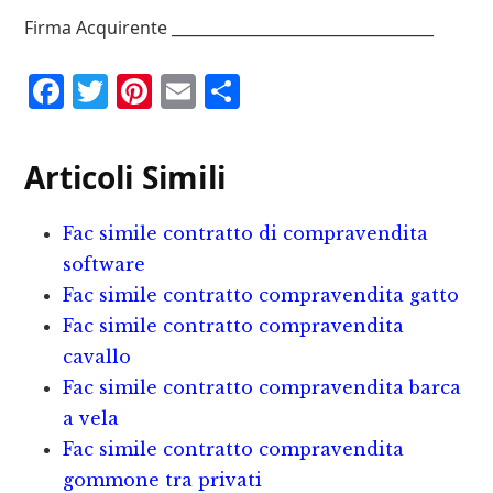
Firma Acquirente __________________________________
F
T
P
E
C
a
w
i
m
o
c
it
n
ai
n
Articoli Simili
e
te
te
l
d
b
r
r
iv
Fac simile contratto di compravendita
o
e
i
software
o
st
d
Fac simile contratto compravendita gatto
Fac simile contratto compravendita
k
i
cavallo
Fac simile contratto compravendita barca
a vela
Fac simile contratto compravendita
gommone tra privati