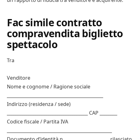
un rapporto di fiducia tra venditore e acquirente.
Fac simile contratto
compravendita biglietto
spettacolo
Tra
Venditore
Nome e cognome / Ragione sociale
____________________________________________
Indirizzo (residenza / sede)
_____________________________________ CAP ________
Codice fiscale / Partita IVA
________________________________________________
Documento d’identità n. ____________________ rilasciato