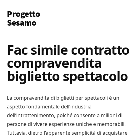
Additional
Skip
Skip
Progetto
to
to
menu
main
primary
Sesamo
content
sidebar
Apriamo
le
Fac simile contratto
Porte
compravendita
a
Soldi
biglietto spettacolo
e
Lavoro
La compravendita di biglietti per spettacoli è un
aspetto fondamentale dell’industria
dell’intrattenimento, poiché consente a milioni di
persone di vivere esperienze uniche e memorabili.
Tuttavia, dietro l’apparente semplicità di acquistare