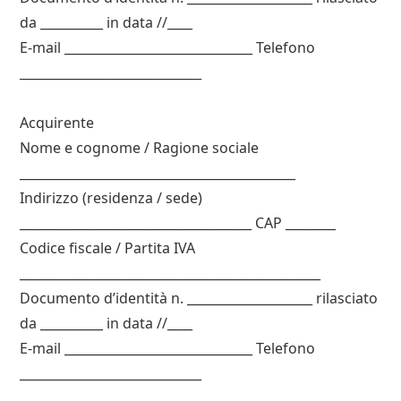
da __________ in data //____
E-mail ______________________________ Telefono
_____________________________
Acquirente
Nome e cognome / Ragione sociale
____________________________________________
Indirizzo (residenza / sede)
_____________________________________ CAP ________
Codice fiscale / Partita IVA
________________________________________________
Documento d’identità n. ____________________ rilasciato
da __________ in data //____
E-mail ______________________________ Telefono
_____________________________