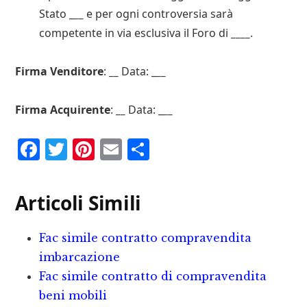
Stato _
__
e per ogni controversia sarà
competente in via esclusiva il Foro di
____
.
Firma Venditore
:
__
Data: _
__
Firma Acquirente
:
__
Data: _
__
F
T
P
E
C
a
w
i
m
o
c
it
n
ai
n
Articoli Simili
e
te
te
l
d
b
r
r
iv
Fac simile contratto compravendita
o
e
i
imbarcazione
o
st
d
Fac simile contratto di compravendita
beni mobili
k
i