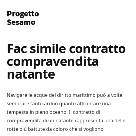
Additional
Skip
Skip
Progetto
to
to
menu
main
primary
Sesamo
content
sidebar
Apriamo
le
Fac simile contratto
Porte
compravendita
a
Soldi
natante
e
Lavoro
Navigare le acque del diritto marittimo può a volte
sembrare tanto arduo quanto affrontare una
tempesta in pieno oceano. Il contratto di
compravendita di un natante rappresenta una delle
rotte più battute da coloro che si vogliono