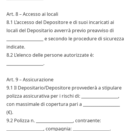
Art. 8 – Accesso ai locali
8.1 L’accesso del Depositorе e di suoi incaricati ai
locali del Depositario avverrà previo preavviso di
__________________ e secondo le procedure di sicurezza
indicate.
8.2 L’elenco delle persone autorizzate è:
__________________.
Art. 9 – Assicurazione
9.1 Il Depositario/Depositorе provvederà a stipulare
polizza assicurativa per i rischi di: __________________,
con massimale di copertura pari a __________________
(€).
9.2 Polizza n. __________________, contraente:
__________________, compagnia: __________________.