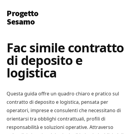
Additional
Skip
Skip
Progetto
to
to
menu
main
primary
Sesamo
content
sidebar
Apriamo
le
Fac simile contratto
Porte
di deposito e
a
Soldi
logistica​
e
Lavoro
Questa guida offre un quadro chiaro e pratico sul
contratto di deposito e logistica, pensata per
operatori, imprese e consulenti che necessitano di
orientarsi tra obblighi contrattuali, profili di
responsabilità e soluzioni operative. Attraverso