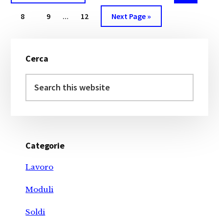
pages
o
e
i
to
Interim
Page
Page
Page
Go
omitted
8
9
…
12
Next Page »
o
st
d
pages
to
k
i
omitted
Primary
Cerca
Sidebar
Search
this
website
Categorie
Lavoro
Moduli
Soldi