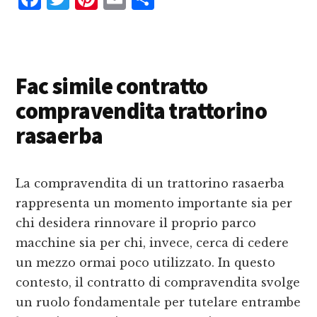
a
w
i
m
o
c
it
n
ai
n
e
te
te
l
d
Fac simile contratto
b
r
r
iv
compravendita trattorino
o
e
i
o
st
d
rasaerba
k
i
La compravendita di un trattorino rasaerba
rappresenta un momento importante sia per
chi desidera rinnovare il proprio parco
macchine sia per chi, invece, cerca di cedere
un mezzo ormai poco utilizzato. In questo
contesto, il contratto di compravendita svolge
un ruolo fondamentale per tutelare entrambe