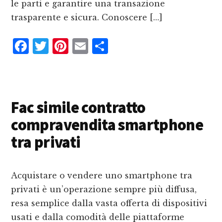
le parti e garantire una transazione
trasparente e sicura. Conoscere […]
F
T
P
E
C
a
w
i
m
o
c
it
n
ai
n
e
te
te
l
d
Fac simile contratto
b
r
r
iv
compravendita smartphone
o
e
i
o
st
d
tra privati
k
i
Acquistare o vendere uno smartphone tra
privati è un’operazione sempre più diffusa,
resa semplice dalla vasta offerta di dispositivi
usati e dalla comodità delle piattaforme