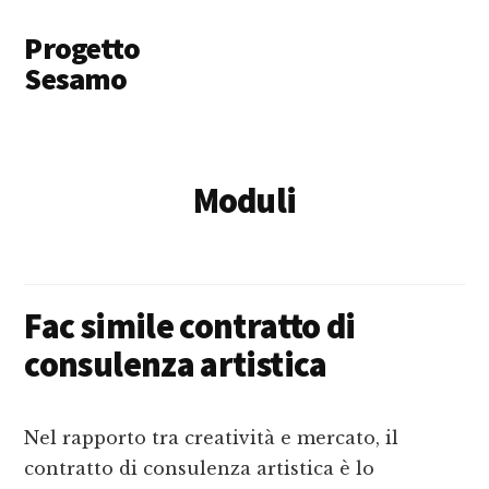
Additional
Skip
Skip
Progetto
to
to
menu
main
primary
Sesamo
content
sidebar
Apriamo
le
Porte
Moduli
a
Soldi
e
Lavoro
Fac simile contratto di
consulenza artistica​
Nel rapporto tra creatività e mercato, il
contratto di consulenza artistica è lo