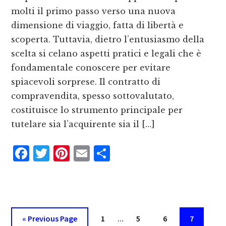
molti il primo passo verso una nuova
dimensione di viaggio, fatta di libertà e
scoperta. Tuttavia, dietro l’entusiasmo della
scelta si celano aspetti pratici e legali che è
fondamentale conoscere per evitare
spiacevoli sorprese. Il contratto di
compravendita, spesso sottovalutato,
costituisce lo strumento principale per
tutelare sia l’acquirente sia il […]
F
T
P
E
C
a
w
i
m
o
c
it
n
ai
n
e
te
te
l
d
b
r
r
iv
Interim
Go
Page
Page
Page
Page
«
Previous Page
1
…
5
6
7