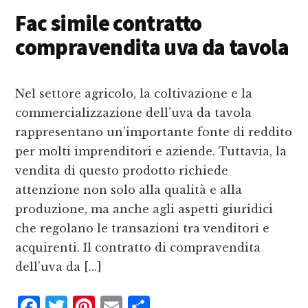
e
te
te
l
d
Fac simile contratto
b
r
r
iv
compravendita uva da tavola
o
e
i
o
st
d
k
i
Nel settore agricolo, la coltivazione e la
commercializzazione dell’uva da tavola
rappresentano un’importante fonte di reddito
per molti imprenditori e aziende. Tuttavia, la
vendita di questo prodotto richiede
attenzione non solo alla qualità e alla
produzione, ma anche agli aspetti giuridici
che regolano le transazioni tra venditori e
acquirenti. Il contratto di compravendita
dell’uva da […]
F
T
P
E
C