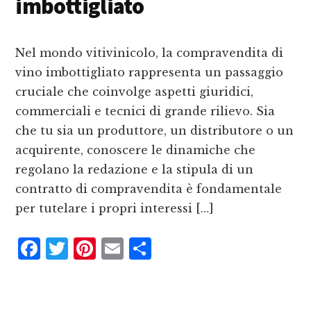
o
st
d
imbottigliato
k
i
Nel mondo vitivinicolo, la compravendita di
vino imbottigliato rappresenta un passaggio
cruciale che coinvolge aspetti giuridici,
commerciali e tecnici di grande rilievo. Sia
che tu sia un produttore, un distributore o un
acquirente, conoscere le dinamiche che
regolano la redazione e la stipula di un
contratto di compravendita è fondamentale
per tutelare i propri interessi […]
F
T
P
E
C
a
w
i
m
o
c
it
n
ai
n