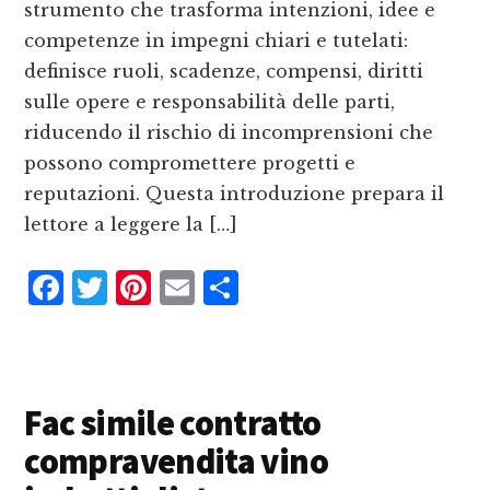
strumento che trasforma intenzioni, idee e
competenze in impegni chiari e tutelati:
definisce ruoli, scadenze, compensi, diritti
sulle opere e responsabilità delle parti,
riducendo il rischio di incomprensioni che
possono compromettere progetti e
reputazioni. Questa introduzione prepara il
lettore a leggere la […]
F
T
P
E
C
a
w
i
m
o
c
it
n
ai
n
e
te
te
l
d
Fac simile contratto
b
r
r
iv
compravendita vino
o
e
i