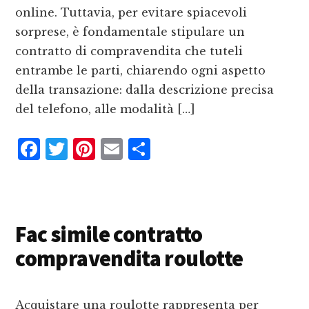
online. Tuttavia, per evitare spiacevoli
sorprese, è fondamentale stipulare un
contratto di compravendita che tuteli
entrambe le parti, chiarendo ogni aspetto
della transazione: dalla descrizione precisa
del telefono, alle modalità […]
F
T
P
E
C
a
w
i
m
o
c
it
n
ai
n
e
te
te
l
d
Fac simile contratto
b
r
r
iv
compravendita roulotte
o
e
i
o
st
d
k
i
Acquistare una roulotte rappresenta per