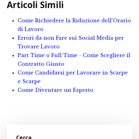
c
it
n
ai
n
Articoli Simili
e
te
te
l
d
b
r
r
iv
Come Richiedere la Riduzione dell'Orario
o
e
i
di Lavoro
o
st
d
Errori da non Fare sui Social Media per
Trovare Lavoro
k
i
Part Time o Full Time - Come Scegliere il
Contratto Giusto
Come Candidarsi per Lavorare in Scarpe
e Scarpe
Come Diventare un Esperto
Primary
Cerca