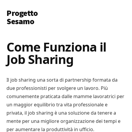
Additional
Skip
Skip
Progetto
to
to
menu
main
primary
Sesamo
content
sidebar
Apriamo
le
Come Funziona il
Porte
Job Sharing
a
Soldi
e
Lavoro
Il job sharing una sorta di partnership formata da
due professionisti per svolgere un lavoro. Più
comunemente praticata dalle mamme lavoratrici per
un maggior equilibrio tra vita professionale e
privata, il job sharing è una soluzione da tenere a
mente per una migliore organizzazione dei tempi e
per aumentare la produttività in ufficio.