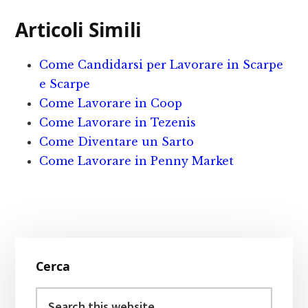
c
it
n
ai
n
Articoli Simili
e
te
te
l
d
b
r
r
iv
Come Candidarsi per Lavorare in Scarpe
o
e
i
e Scarpe
o
st
d
Come Lavorare in Coop
Come Lavorare in Tezenis
k
i
Come Diventare un Sarto
Come Lavorare in Penny Market
Primary
Cerca
Sidebar
Search