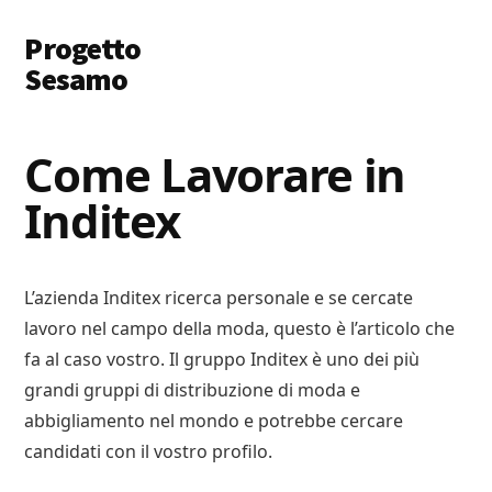
Additional
Skip
Skip
Progetto
to
to
menu
main
primary
Sesamo
content
sidebar
Apriamo
le
Come Lavorare in
Porte
Inditex
a
Soldi
e
Lavoro
L’azienda Inditex ricerca personale e se cercate
lavoro nel campo della moda, questo è l’articolo che
fa al caso vostro. Il gruppo Inditex è uno dei più
grandi gruppi di distribuzione di moda e
abbigliamento nel mondo e potrebbe cercare
candidati con il vostro profilo.