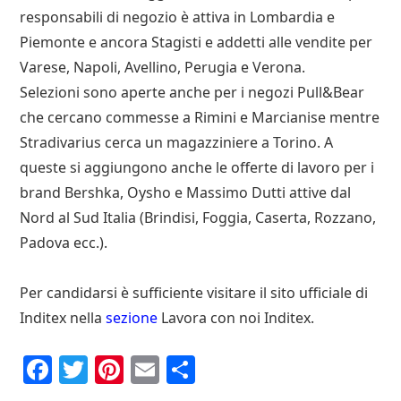
responsabili di negozio è attiva in Lombardia e
Piemonte e ancora Stagisti e addetti alle vendite per
Varese, Napoli, Avellino, Perugia e Verona.
Selezioni sono aperte anche per i negozi Pull&Bear
che cercano commesse a Rimini e Marcianise mentre
Stradivarius cerca un magazziniere a Torino. A
queste si aggiungono anche le offerte di lavoro per i
brand Bershka, Oysho e Massimo Dutti attive dal
Nord al Sud Italia (Brindisi, Foggia, Caserta, Rozzano,
Padova ecc.).
Per candidarsi è sufficiente visitare il sito ufficiale di
Inditex nella
sezione
Lavora con noi Inditex.
F
T
P
E
C
a
w
i
m
o