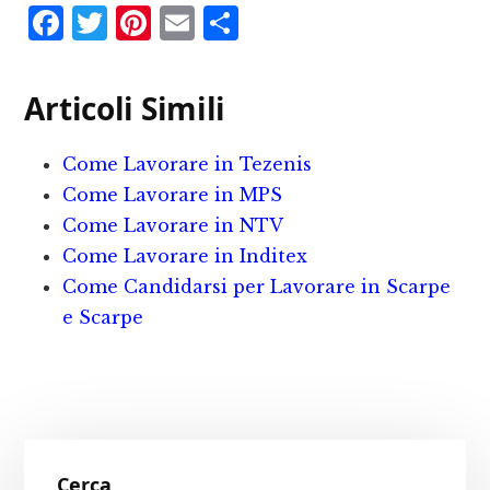
F
T
P
E
C
a
w
i
m
o
c
it
n
ai
n
Articoli Simili
e
te
te
l
d
b
r
r
iv
Come Lavorare in Tezenis
o
e
i
Come Lavorare in MPS
o
st
d
Come Lavorare in NTV
Come Lavorare in Inditex
k
i
Come Candidarsi per Lavorare in Scarpe
e Scarpe
Primary
Cerca