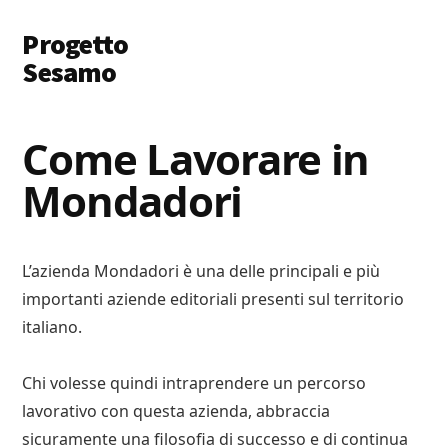
Additional
Skip
Skip
Progetto
to
to
menu
main
primary
Sesamo
content
sidebar
Apriamo
le
Come Lavorare in
Porte
Mondadori
a
Soldi
e
Lavoro
L’azienda Mondadori è una delle principali e più
importanti aziende editoriali presenti sul territorio
italiano.
Chi volesse quindi intraprendere un percorso
lavorativo con questa azienda, abbraccia
sicuramente una filosofia di successo e di continua