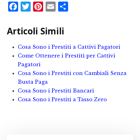
F
T
P
E
C
a
w
i
m
o
c
it
n
ai
n
Articoli Simili
e
te
te
l
d
b
r
r
iv
Cosa Sono i Prestiti a Cattivi Pagatori
o
e
i
Come Ottenere i Prestiti per Cattivi
o
st
d
Pagatori
Cosa Sono i Prestiti con Cambiali Senza
k
i
Busta Paga
Cosa Sono i Prestiti Bancari
Cosa Sono i Prestiti a Tasso Zero
Primary