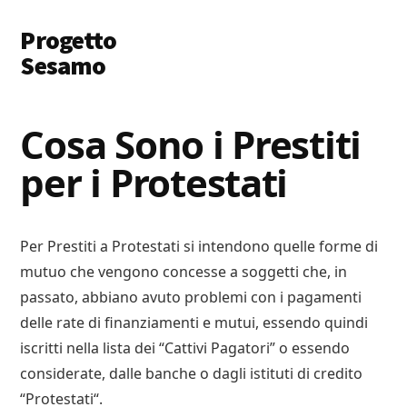
Additional
Skip
Skip
Progetto
to
to
menu
main
primary
Sesamo
content
sidebar
Apriamo
le
Cosa Sono i Prestiti
Porte
per i Protestati
a
Soldi
e
Lavoro
Per Prestiti a Protestati si intendono quelle forme di
mutuo che vengono concesse a soggetti che, in
passato, abbiano avuto problemi con i pagamenti
delle rate di finanziamenti e mutui, essendo quindi
iscritti nella lista dei “Cattivi Pagatori” o essendo
considerate, dalle banche o dagli istituti di credito
“Protestati“.