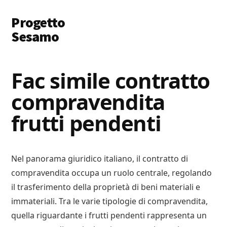
Additional
Skip
Skip
Progetto
to
to
menu
main
primary
Sesamo
content
sidebar
Apriamo
le
Fac simile contratto
Porte
compravendita
a
Soldi
frutti pendenti
e
Lavoro
Nel panorama giuridico italiano, il contratto di
compravendita occupa un ruolo centrale, regolando
il trasferimento della proprietà di beni materiali e
immateriali. Tra le varie tipologie di compravendita,
quella riguardante i frutti pendenti rappresenta un