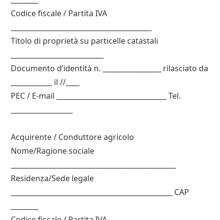
Codice fiscale / Partita IVA
_________________________________________
Titolo di proprietà su particelle catastali
___________________________
Documento d’identità n. _________________ rilasciato da
____________ il //____
PEC / E-mail ________________________________ Tel.
__________________
Acquirente / Conduttore agricolo
Nome/Ragione sociale
________________________________________________
Residenza/Sede legale
_______________________________________________ CAP
________
Codice fiscale / Partita IVA