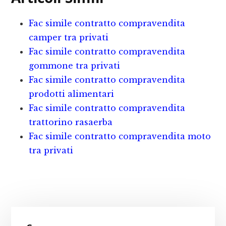
e
te
te
l
d
b
r
r
iv
Fac simile contratto compravendita
o
e
i
camper tra privati
o
st
d
Fac simile contratto compravendita
gommone tra privati
k
i
Fac simile contratto compravendita
prodotti alimentari
Fac simile contratto compravendita
trattorino rasaerba
Fac simile contratto compravendita moto
tra privati
Primary