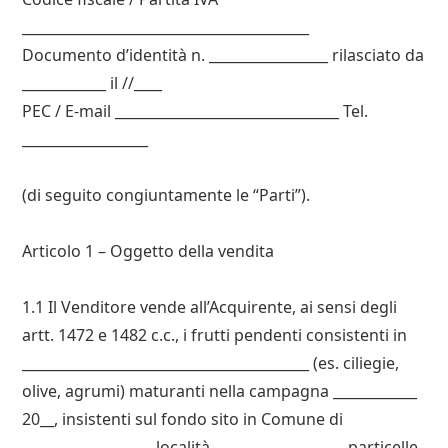
_________________________________________
Documento d’identità n. _________________ rilasciato da
____________ il //____
PEC / E-mail ________________________________ Tel.
__________________
(di seguito congiuntamente le “Parti”).
Articolo 1 – Oggetto della vendita
1.1 Il Venditore vende all’Acquirente, ai sensi degli
artt. 1472 e 1482 c.c., i frutti pendenti consistenti in
_________________________________________ (es. ciliegie,
olive, agrumi) maturanti nella campagna ____________
20__, insistenti sul fondo sito in Comune di
__________________, località __________________, particelle