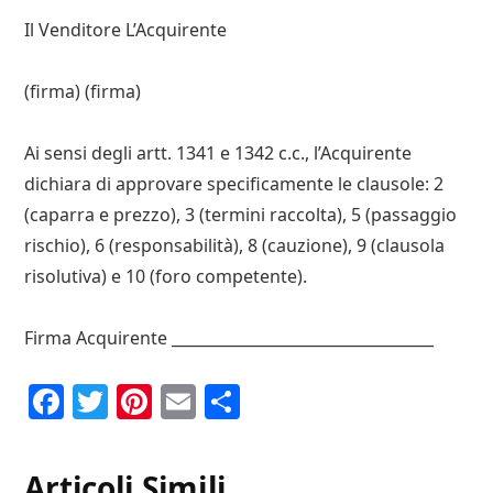
Il Venditore L’Acquirente
(firma) (firma)
Ai sensi degli artt. 1341 e 1342 c.c., l’Acquirente
dichiara di approvare specificamente le clausole: 2
(caparra e prezzo), 3 (termini raccolta), 5 (passaggio
rischio), 6 (responsabilità), 8 (cauzione), 9 (clausola
risolutiva) e 10 (foro competente).
Firma Acquirente __________________________________
F
T
P
E
C
a
w
i
m
o
c
it
n
ai
n
Articoli Simili