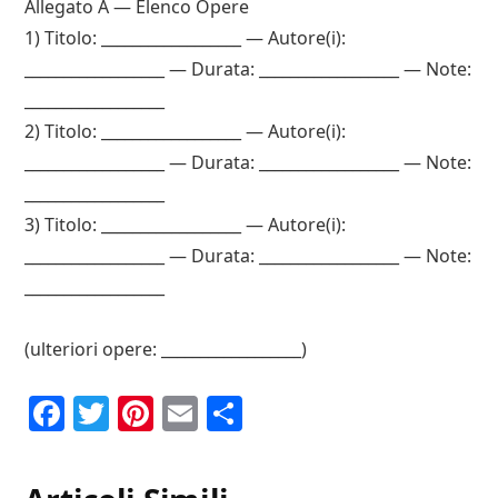
Allegato A — Elenco Opere
1) Titolo: __________________ — Autore(i):
__________________ — Durata: __________________ — Note:
__________________
2) Titolo: __________________ — Autore(i):
__________________ — Durata: __________________ — Note:
__________________
3) Titolo: __________________ — Autore(i):
__________________ — Durata: __________________ — Note:
__________________
(ulteriori opere: __________________)
F
T
P
E
C
a
w
i
m
o
c
it
n
ai
n