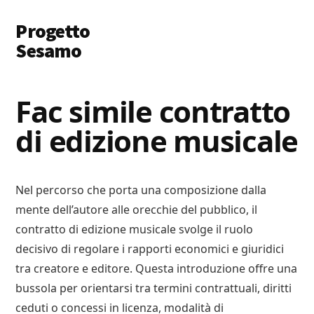
Additional
Skip
Skip
Progetto
to
to
menu
main
primary
Sesamo
content
sidebar
Apriamo
le
Fac simile contratto
Porte
di edizione musicale​
a
Soldi
e
Lavoro
Nel percorso che porta una composizione dalla
mente dell’autore alle orecchie del pubblico, il
contratto di edizione musicale svolge il ruolo
decisivo di regolare i rapporti economici e giuridici
tra creatore e editore. Questa introduzione offre una
bussola per orientarsi tra termini contrattuali, diritti
ceduti o concessi in licenza, modalità di