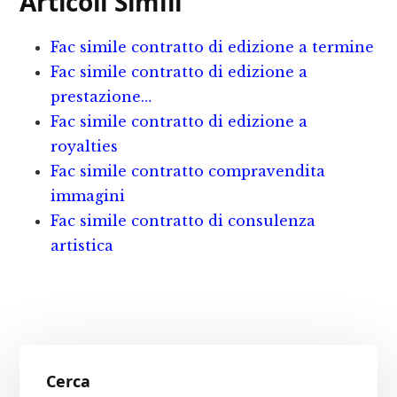
Articoli Simili
e
te
te
l
d
b
r
r
iv
Fac simile contratto di edizione a termine​
o
e
i
Fac simile contratto di edizione a
o
st
d
prestazione…
Fac simile contratto di edizione a
k
i
royalties​
Fac simile contratto compravendita
immagini
Fac simile contratto di consulenza
artistica​
Primary
Cerca
Sidebar