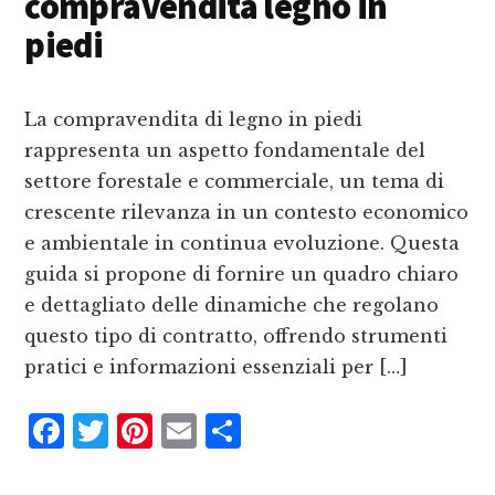
compravendita legno in
o
e
i
o
st
d
piedi
k
i
La compravendita di legno in piedi
rappresenta un aspetto fondamentale del
settore forestale e commerciale, un tema di
crescente rilevanza in un contesto economico
e ambientale in continua evoluzione. Questa
guida si propone di fornire un quadro chiaro
e dettagliato delle dinamiche che regolano
questo tipo di contratto, offrendo strumenti
pratici e informazioni essenziali per […]
F
T
P
E
C
a
w
i
m
o