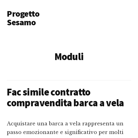
Additional
Skip
Skip
Progetto
to
to
menu
main
primary
Sesamo
content
sidebar
Apriamo
le
Porte
Moduli
a
Soldi
e
Lavoro
Fac simile contratto
compravendita barca a vela
Acquistare una barca a vela rappresenta un
passo emozionante e significativo per molti