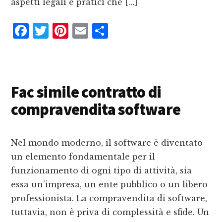
aspetti legali e pratici che […]
F
T
P
E
C
a
w
i
m
o
c
it
n
ai
n
e
te
te
l
d
Fac simile contratto di
b
r
r
iv
compravendita software
o
e
i
o
st
d
k
i
Nel mondo moderno, il software è diventato
un elemento fondamentale per il
funzionamento di ogni tipo di attività, sia
essa un’impresa, un ente pubblico o un libero
professionista. La compravendita di software,
tuttavia, non è priva di complessità e sfide. Un