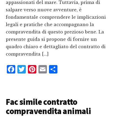
appassionati del mare. Tuttavia, prima di
salpare verso nuove avventure, è
fondamentale comprendere le implicazioni
legali e pratiche che accompagnano la
compravendita di questo prezioso bene. La
presente guida si propone di fornire un
quadro chiaro e dettagliato del contratto di
compravendita […]
F
T
P
E
C
a
w
i
m
o
c
it
n
ai
n
e
te
te
l
d
Fac simile contratto
b
r
r
iv
compravendita animali
o
e
i