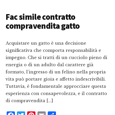
c
it
n
ai
n
e
te
te
l
d
Fac simile contratto
b
r
r
iv
compravendita gatto
o
e
i
o
st
d
k
i
Acquistare un gatto è una decisione
significativa che comporta responsabilità e
impegno. Che si tratti di un cucciolo pieno di
energia o di un adulto dal carattere già
formato, l’ingresso di un felino nella propria
vita può portare gioia e affetto indescrivibili.
Tuttavia, è fondamentale approcciare questa
esperienza con consapevolezza, e il contratto
di compravendita […]