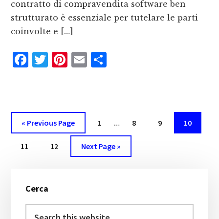
contratto di compravendita software ben
strutturato è essenziale per tutelare le parti
coinvolte e […]
F
T
P
E
C
a
w
i
m
o
c
it
n
ai
n
e
te
te
l
d
b
r
r
iv
Interim
Go
Page
Page
Page
Page
«
Previous Page
1
…
8
9
10
pages
o
e
i
to
Page
Page
Go
omitted
11
12
Next Page »
o
st
d
to
k
i
Primary
Cerca
Sidebar
Search