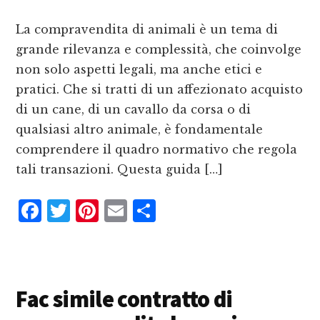
o
st
d
k
i
La compravendita di animali è un tema di
grande rilevanza e complessità, che coinvolge
non solo aspetti legali, ma anche etici e
pratici. Che si tratti di un affezionato acquisto
di un cane, di un cavallo da corsa o di
qualsiasi altro animale, è fondamentale
comprendere il quadro normativo che regola
tali transazioni. Questa guida […]
F
T
P
E
C
a
w
i
m
o
c
it
n
ai
n
e
te
te
l
d
Fac simile contratto di
b
r
r
iv