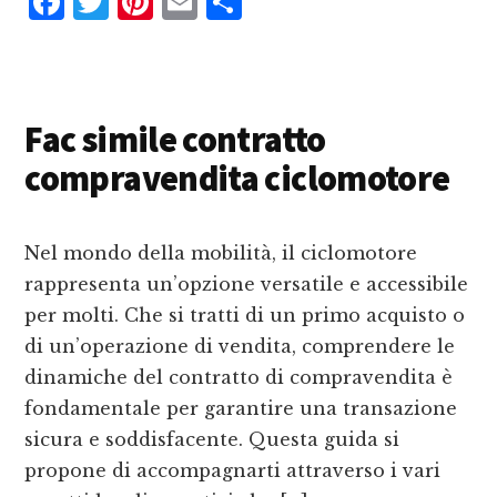
F
T
P
E
C
a
w
i
m
o
c
it
n
ai
n
e
te
te
l
d
Fac simile contratto
b
r
r
iv
compravendita ciclomotore
o
e
i
o
st
d
k
i
Nel mondo della mobilità, il ciclomotore
rappresenta un’opzione versatile e accessibile
per molti. Che si tratti di un primo acquisto o
di un’operazione di vendita, comprendere le
dinamiche del contratto di compravendita è
fondamentale per garantire una transazione
sicura e soddisfacente. Questa guida si
propone di accompagnarti attraverso i vari