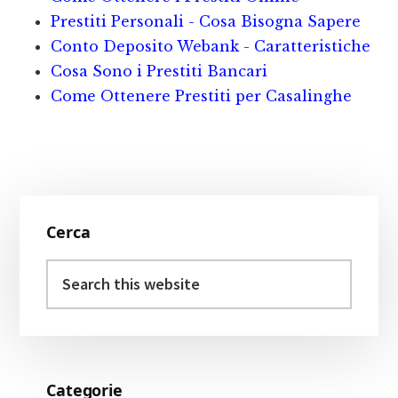
o
e
i
Prestiti Personali - Cosa Bisogna Sapere
o
st
d
Conto Deposito Webank - Caratteristiche
Cosa Sono i Prestiti Bancari
k
i
Come Ottenere Prestiti per Casalinghe
Primary
Cerca
Sidebar
Search
this
website
Categorie