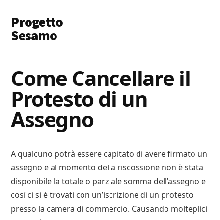
Additional
Skip
Skip
Progetto
to
to
menu
main
primary
Sesamo
content
sidebar
Apriamo
le
Come Cancellare il
Porte
Protesto di un
a
Soldi
Assegno
e
Lavoro
A qualcuno potrà essere capitato di avere firmato un
assegno e al momento della riscossione non è stata
disponibile la totale o parziale somma dell’assegno e
così ci si è trovati con un’iscrizione di un protesto
presso la camera di commercio. Causando molteplici