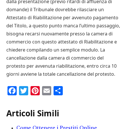
dalla presentazione (previo ritardi di affluenza di
domande) il Tribunale dovrebbe rilasciare un
Attestato di Riabilitazione per avvenuto pagamento
del Titolo, a questo punto manca l’ultimo passaggio,
bisogna recarsi nuovamente presso la camera di
commercio con questo attestato di Riabilitazione e
chiedere compilando un semplice modulo. La
cancellazione dalla camera di commercio del
protesto per avvenuta riabilitazione, entro circa 10
giorni avviene la totale cancellazione del protesto.
F
T
P
E
C
a
w
i
m
o
c
it
n
ai
n
Articoli Simili
e
te
te
l
d
b
r
r
iv
Come Ottenere i Prestiti Online