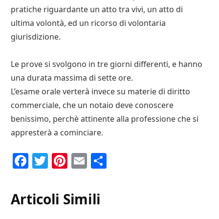
pratiche riguardante un atto tra vivi, un atto di
ultima volontà, ed un ricorso di volontaria
giurisdizione.
Le prove si svolgono in tre giorni differenti, e hanno
una durata massima di sette ore.
L’esame orale verterà invece su materie di diritto
commerciale, che un notaio deve conoscere
benissimo, perchè attinente alla professione che si
appresterà a cominciare.
F
T
P
E
C
a
w
i
m
o
c
it
n
ai
n
Articoli Simili
e
te
te
l
d