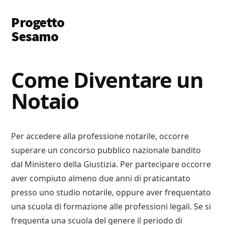
Additional
Skip
Skip
Progetto
to
to
menu
main
primary
Sesamo
content
sidebar
Apriamo
le
Come Diventare un
Porte
Notaio
a
Soldi
e
Lavoro
Per accedere alla professione notarile, occorre
superare un concorso pubblico nazionale bandito
dal Ministero della Giustizia. Per partecipare occorre
aver compiuto almeno due anni di praticantato
presso uno studio notarile, oppure aver frequentato
una scuola di formazione alle professioni legali. Se si
frequenta una scuola del genere il periodo di