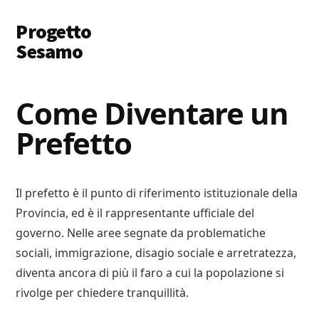
Additional
Skip
Skip
Progetto
to
to
menu
main
primary
Sesamo
content
sidebar
Apriamo
le
Come Diventare un
Porte
Prefetto
a
Soldi
e
Lavoro
Il prefetto è il punto di riferimento istituzionale della
Provincia, ed è il rappresentante ufficiale del
governo. Nelle aree segnate da problematiche
sociali, immigrazione, disagio sociale e arretratezza,
diventa ancora di più il faro a cui la popolazione si
rivolge per chiedere tranquillità.