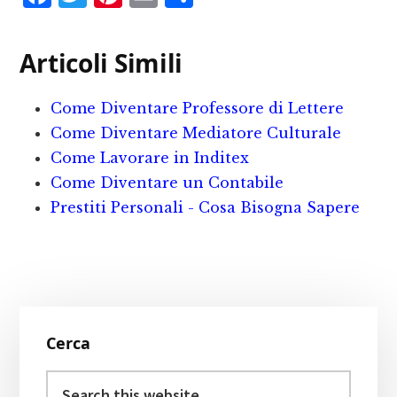
a
w
i
m
o
c
it
n
ai
n
Articoli Simili
e
te
te
l
d
b
r
r
iv
Come Diventare Professore di Lettere
o
e
i
Come Diventare Mediatore Culturale
o
st
d
Come Lavorare in Inditex
Come Diventare un Contabile
k
i
Prestiti Personali - Cosa Bisogna Sapere
Primary
Cerca
Sidebar
Search